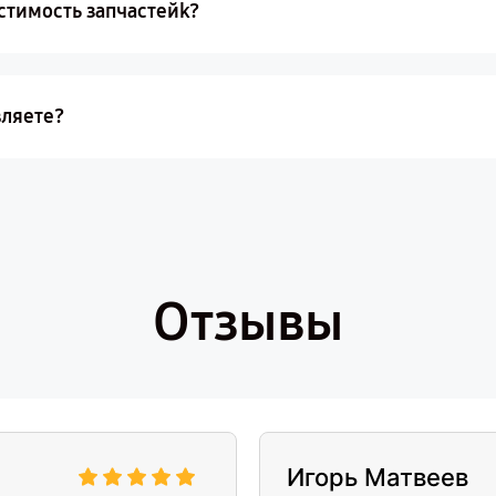
стимость запчастейk?
вляете?
Отзывы
Игорь Матвеев