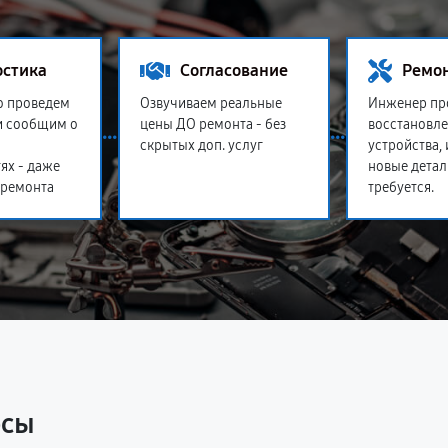
остика
Согласование
Ремо
о проведем
Озвучиваем реальные
Инженер пр
и сообщим о
цены ДО ремонта - без
восстановл
скрытых доп. услуг
устройства,
ях - даже
новые детал
 ремонта
требуется.
осы